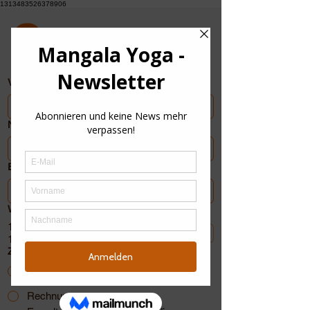
1313483526378906
Vorname
Nachname
E-Mail-Adresse
Wähle
*
10er Karte - Rabatt
130 €
Zahlungsmethode
PayPal
Rechnung